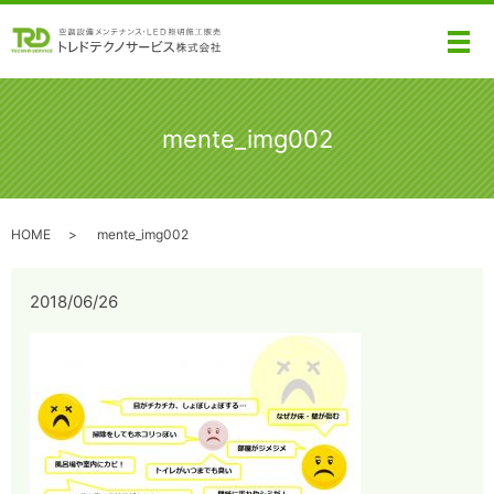
メ
mente_img002
HOME
mente_img002
2018/06/26