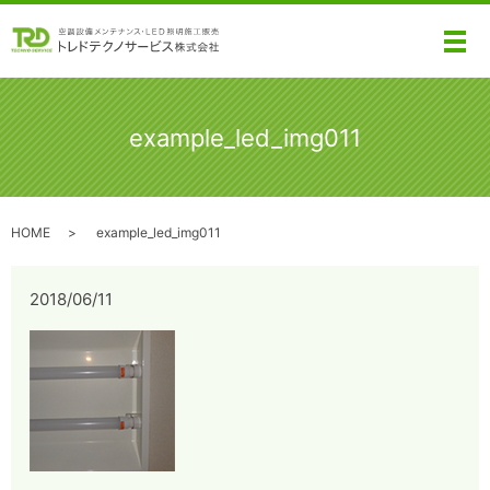
メ
example_led_img011
HOME
example_led_img011
2018/06/11