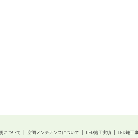
照明について
空調メンテナンスについて
LED施工実績
LED施工