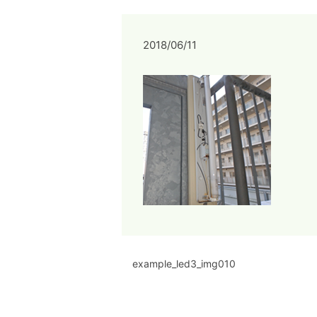
2018/06/11
example_led3_img010