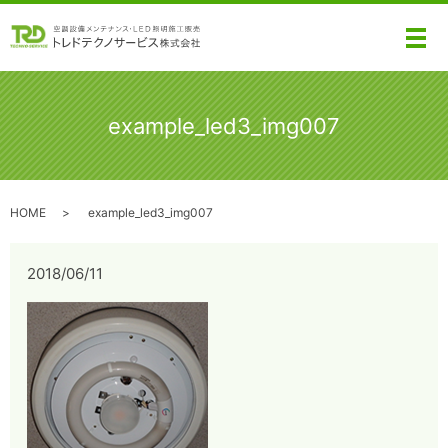
メ
example_led3_img007
HOME
example_led3_img007
2018/06/11