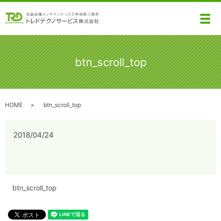
メ
btn_scroll_top
HOME
btn_scroll_top
2018/04/24
btn_scroll_top