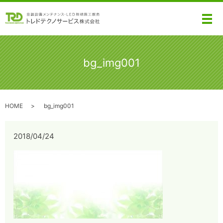
メ
bg_img001
HOME
bg_img001
2018/04/24